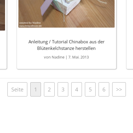
Anleitung / Tutorial Chinabox aus der
Blütenkelchstanze herstellen
von
Nadine
|
7. Mai. 2013
Seite
1
2
3
4
5
6
>>