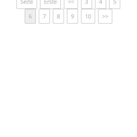
Seite
Erste
<<
3
4
5
6
7
8
9
10
>>