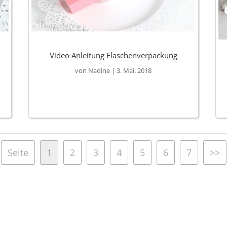
Video Anleitung Flaschenverpackung
von
Nadine
|
3. Mai. 2018
Seite
1
2
3
4
5
6
7
>>