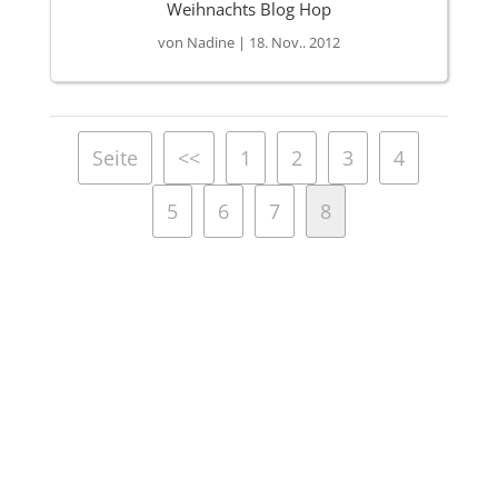
Weihnachts Blog Hop
von
Nadine
|
18. Nov.. 2012
Seite
<<
1
2
3
4
5
6
7
8