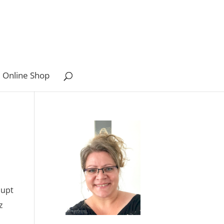
 Online Shop
aupt
z