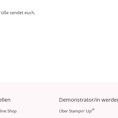
Grüße sendet euch,
ellen
Demonstrator/in werde
®
line Shop
Über Stampin‘ Up!