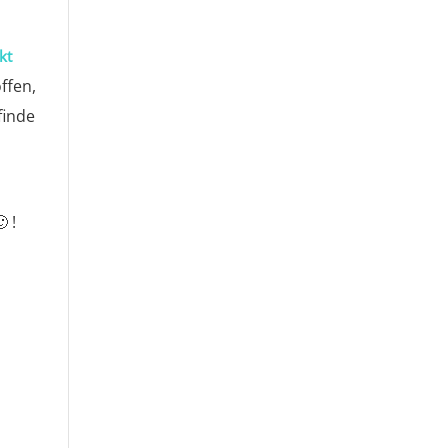
kt
ffen,
finde
 !