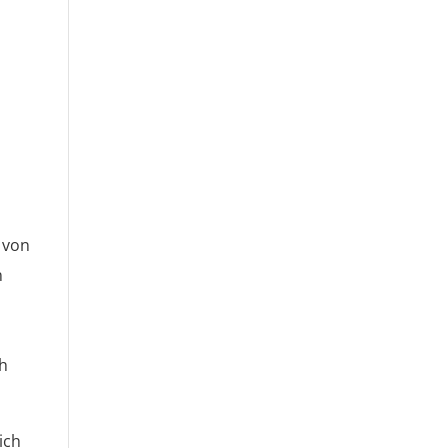
 von
n
ch
ich