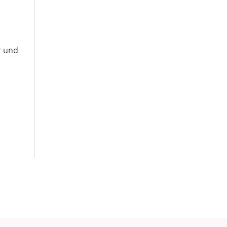
r
r und