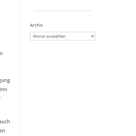
_____________________
Archiv
Archiv
au
lgung
wenn
r
 auch
uen