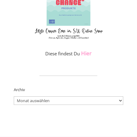
Hier
Diese findest Du
_____________________
Archiv
Archiv