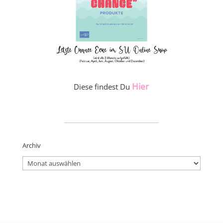
Hier
Diese findest Du
_____________________
Archiv
Archiv