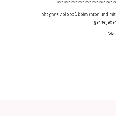
*************************
Habt ganz viel Spaß beim raten und mit
gerne jede
Vie