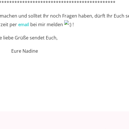
*********************************************
machen und solltet Ihr noch Fragen haben, dürft Ihr Euch s
rzeit per
bei mir melden
!
email
le liebe Grüße sendet Euch,
Eure Nadine