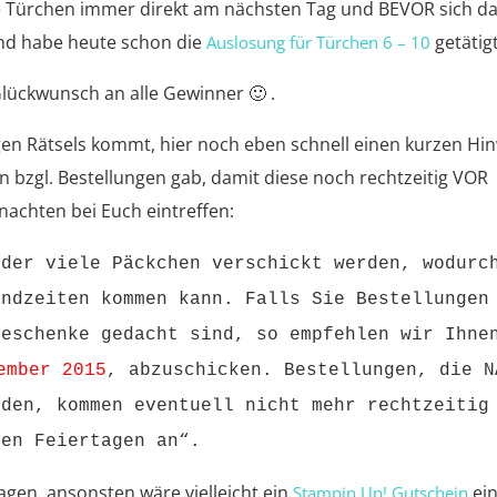
ie Türchen immer direkt am nächsten Tag und BEVOR sich d
nd habe heute schon die
getätigt
Auslosung für Türchen 6 – 10
Glückwunsch an alle Gewinner 🙂 .
igen Rätsels kommt, hier noch eben schnell einen kurzen Hi
n bzgl. Bestellungen gab, damit diese noch rechtzeitig VOR
achten bei Euch eintreffen:
 der viele Päckchen verschickt werden, wodurc
andzeiten kommen kann. Falls Sie Bestellungen
geschenke gedacht sind, so empfehlen wir Ihne
ember 2015
, abzuschicken. Bestellungen, die N
rden, kommen eventuell nicht mehr rechtzeitig
den Feiertagen an“.
agen, ansonsten wäre vielleicht ein
ei
Stampin Up! Gutschein