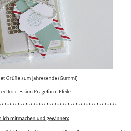
set Grüße zum Jahresende (Gummi)
red Impression Prägeform Pfeile
*********************************************
n ich mitmachen und gewinnen: