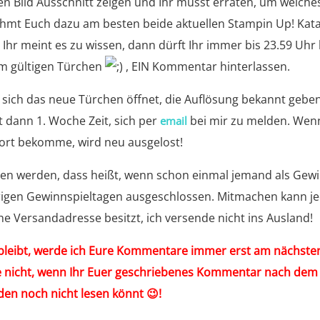
en Bild Ausschnitt zeigen und Ihr müsst erraten, um welche
hmt Euch dazu am besten beide aktuellen Stampin Up! Kat
r meint es zu wissen, dann dürft Ihr immer bis 23.59 Uhr 
im gültigen Türchen
, EIN Kommentar hinterlassen.
sich das neue Türchen öffnet, die Auflösung bekannt gebe
dann 1. Woche Zeit, sich per
bei mir zu melden. Wen
email
ort bekomme, wird neu ausgelost!
nen werden, dass heißt, wenn schon einmal jemand als Gew
rigen Gewinnspieltagen ausgeschlossen. Mitmachen kann j
e Versandadresse besitzt, ich versende nicht ins Ausland!
bleibt, werde ich Eure Kommentare immer erst am nächste
tte nicht, wenn Ihr Euer geschriebenes Kommentar nach dem
en noch nicht lesen könnt 😉!