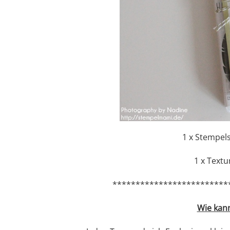
1 x Stempel
1 x Textu
*************************
Wie kan