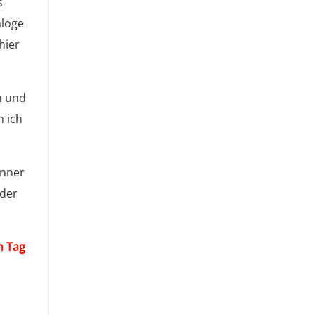
s
aloge
hier
n und
n ich
inner
eder
n Tag