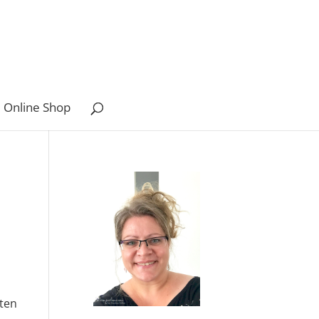
 Online Shop
l
nten