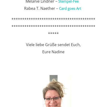
Melanie Lindner –
Stempel-Fee
Rabea T. Naether –
Card goes Art
***************************************
***************************************
*****
Viele liebe Grüße sendet Euch,
Eure Nadine