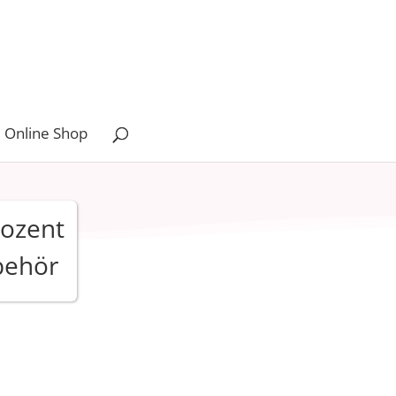
 Online Shop
rozent
behör