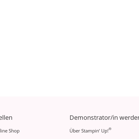
ellen
Demonstrator/in werde
®
line Shop
Über Stampin‘ Up!