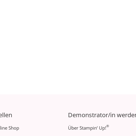
ellen
Demonstrator/in werde
®
line Shop
Über Stampin‘ Up!