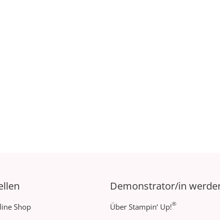
ellen
Demonstrator/in werde
®
line Shop
Über Stampin‘ Up!