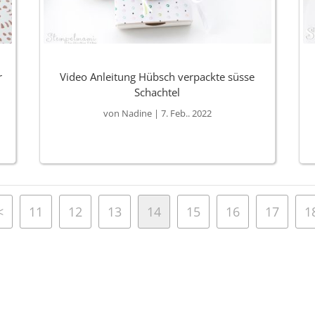
r
Video Anleitung Hübsch verpackte süsse
Schachtel
von
Nadine
|
7. Feb.. 2022
<
11
12
13
14
15
16
17
1