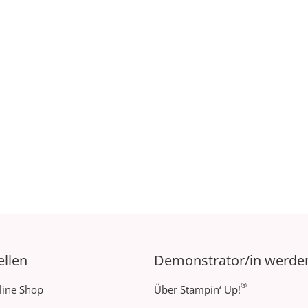
ellen
Demonstrator/in werde
®
line Shop
Über Stampin‘ Up!