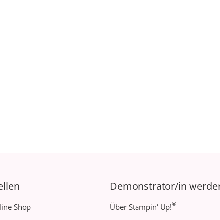
ellen
Demonstrator/in werde
®
line Shop
Über Stampin‘ Up!