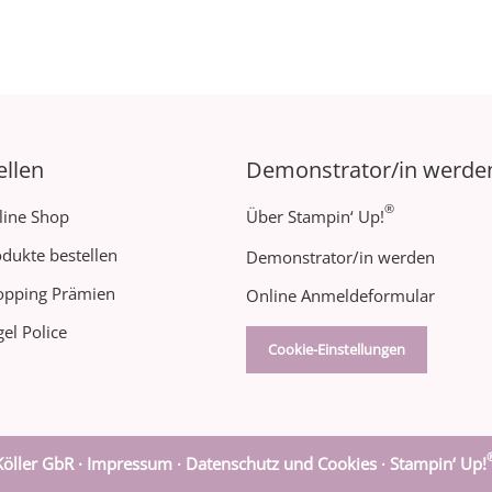
ellen
Demonstrator/in werde
®
line Shop
Über Stampin‘ Up!
dukte bestellen
Demonstrator/in werden
opping Prämien
Online Anmeldeformular
el Police
Cookie-Einstellungen
öller GbR ·
Impressum
Datenschutz und Cookies
Stampin‘ Up!
·
·