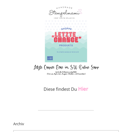
Hier
Diese findest Du
_____________________
Archiv