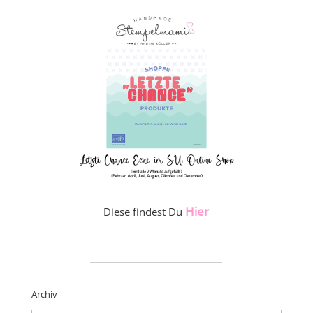
Hier
Diese findest Du
_____________________
Archiv