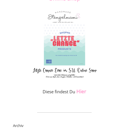
Hier
Diese findest Du
_____________________
Archiv