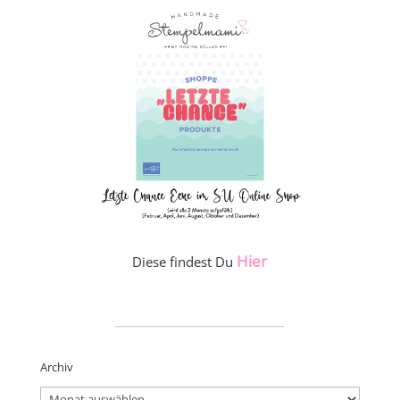
Hier
Diese findest Du
_____________________
Archiv
Archiv