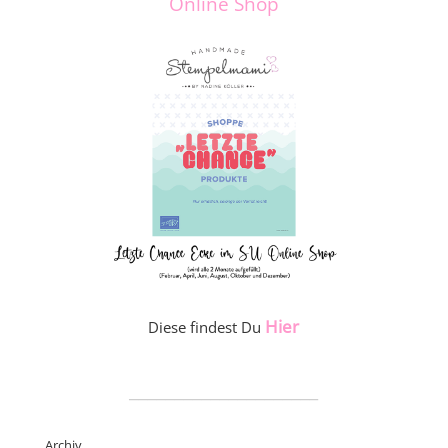
Online Shop
Hier
Diese findest Du
_____________________
Archiv