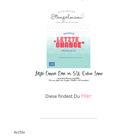
Hier
Diese findest Du
_____________________
Archiv