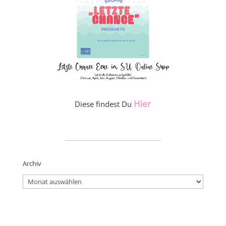
Hier
Diese findest Du
_____________________
Archiv
Archiv