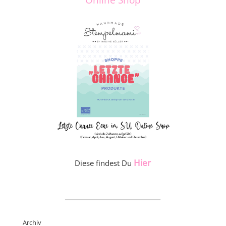
Hier
Diese findest Du
_____________________
Archiv