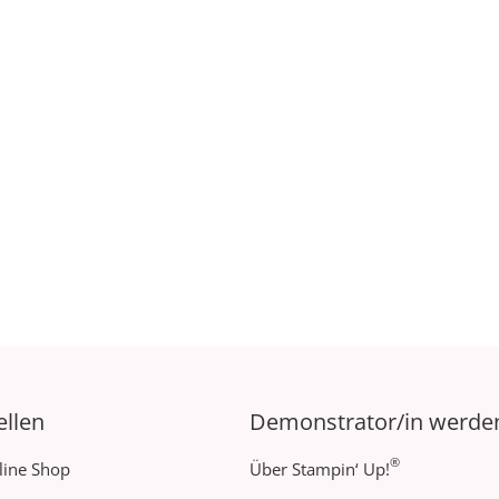
ellen
Demonstrator/in werde
®
line Shop
Über Stampin‘ Up!