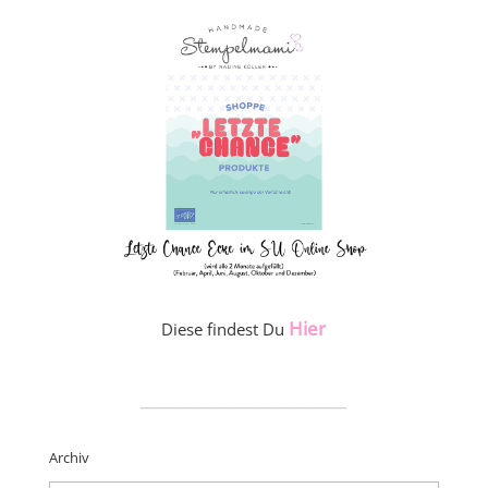
Hier
Diese findest Du
_____________________
Archiv