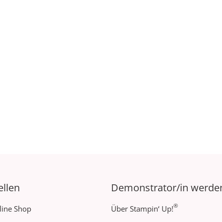
ellen
Demonstrator/in werde
®
line Shop
Über Stampin‘ Up!