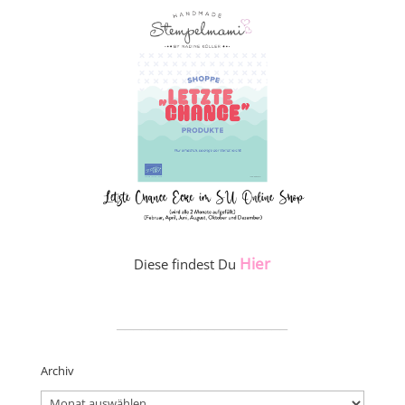
Hier
Diese findest Du
_____________________
Archiv
Archiv