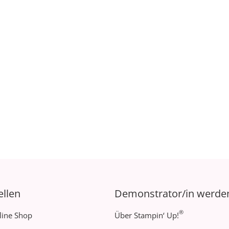
ellen
Demonstrator/in werde
®
line Shop
Über Stampin‘ Up!