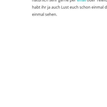
natürlich sehr gerne per
oder Telefo
email
habt ihr ja auch Lust euch schon einmal 
einmal sehen.