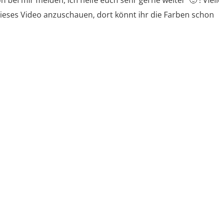
n bei mir melden, ich helfe euch sehr gerne weiter 🙂 ! Viell
dieses Video anzuschauen, dort könnt ihr die Farben schon