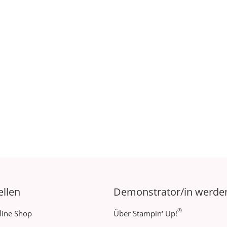
ellen
Demonstrator/in werde
®
line Shop
Über Stampin‘ Up!