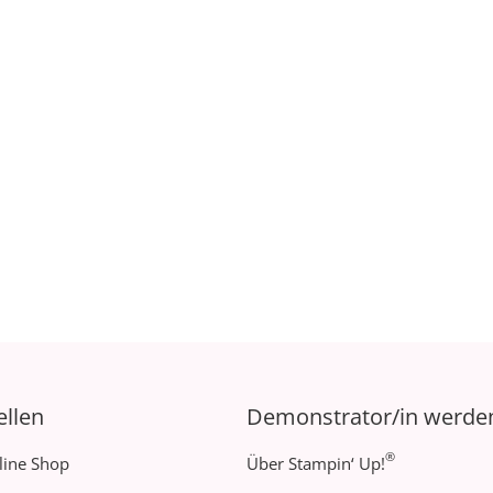
ellen
Demonstrator/in werde
®
line Shop
Über Stampin‘ Up!