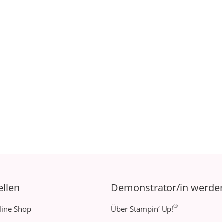
ellen
Demonstrator/in werde
®
line Shop
Über Stampin‘ Up!