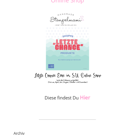
Online Shop
Hier
Diese findest Du
_____________________
Archiv