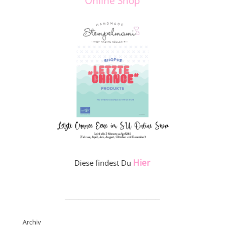
Online Shop
Hier
Diese findest Du
_____________________
Archiv