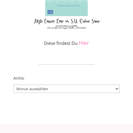
Hier
Diese findest Du
_____________________
Archiv
Archiv