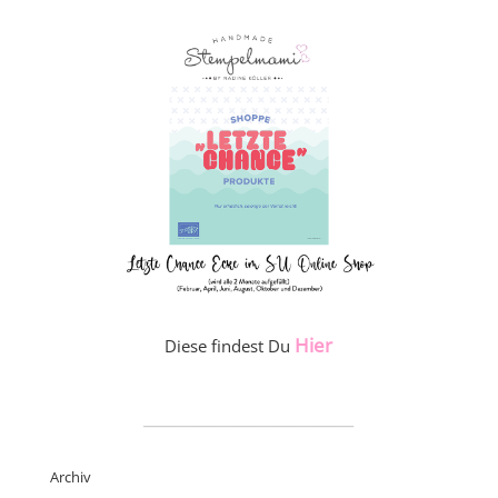
Hier
Diese findest Du
_____________________
Archiv