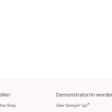
ellen
Demonstrator/in werde
®
line Shop
Über Stampin‘ Up!