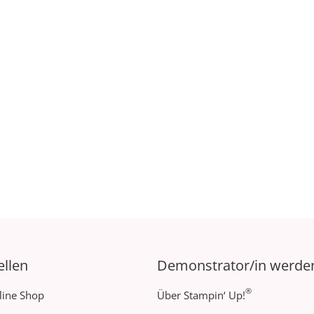
ellen
Demonstrator/in werde
®
line Shop
Über Stampin‘ Up!