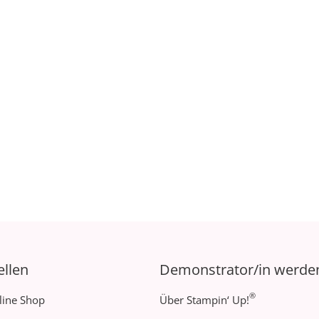
ellen
Demonstrator/in werde
®
line Shop
Über Stampin‘ Up!