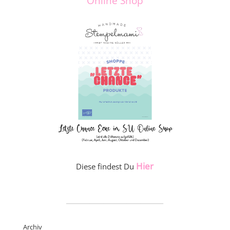
Online Shop
Hier
Diese findest Du
_____________________
Archiv