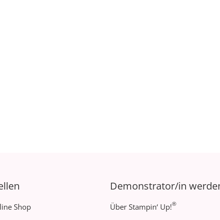
ellen
Demonstrator/in werde
®
line Shop
Über Stampin‘ Up!