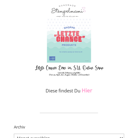
Hier
Diese findest Du
_____________________
Archiv
Archiv