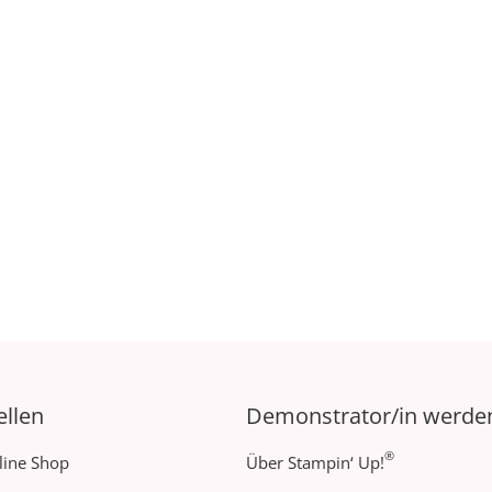
ellen
Demonstrator/in werde
®
line Shop
Über Stampin‘ Up!