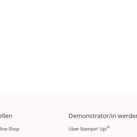
ellen
Demonstrator/in werde
®
line Shop
Über Stampin‘ Up!