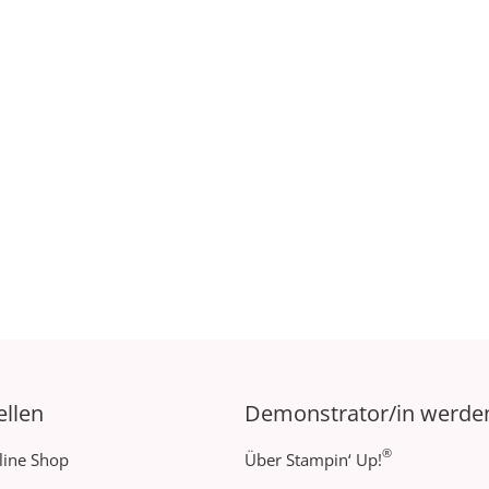
ellen
Demonstrator/in werde
®
line Shop
Über Stampin‘ Up!