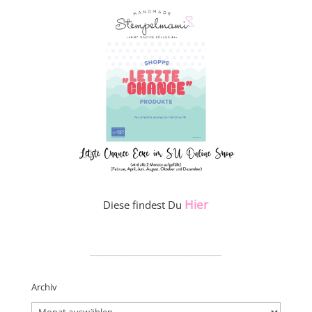
Hier
Diese findest Du
_____________________
Archiv
Archiv